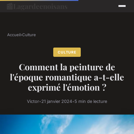
📰
Lagardeenoisans
Accueil
›
Culture
CULTURE
Comment la peinture de
l'époque romantique a-t-elle
exprimé l'émotion ?
Victor
•
21 janvier 2024
•
5 min de lecture