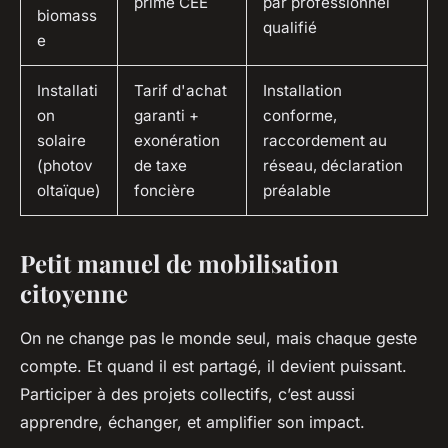
prime CEE
par professionnel
biomass
qualifié
e
Installati
Tarif d'achat
Installation
on
garanti +
conforme,
solaire
exonération
raccordement au
(photov
de taxe
réseau, déclaration
oltaïque)
foncière
préalable
Petit manuel de mobilisation
citoyenne
On ne change pas le monde seul, mais chaque geste
compte. Et quand il est partagé, il devient puissant.
Participer à des projets collectifs, c’est aussi
apprendre, échanger, et amplifier son impact.